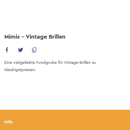
Skip
to
main
content
Mimis - Vintage Brillen
Eine vielgeliebte Fundgrube für Vintage-Brillen zu
Niedrigstpreisen.
Info