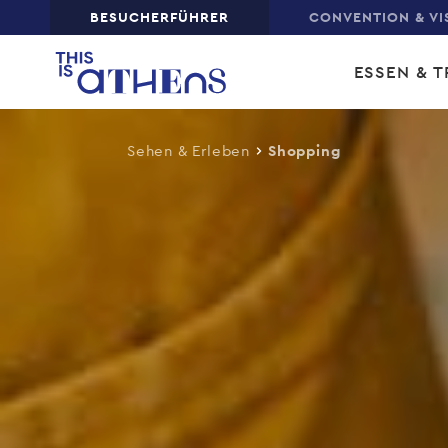
Top
BESUCHERFÜHRER
CONVENTION & VI
Skip
Main
to
ESSEN & T
main
navi
content
Sehen & Erleben
Shopping