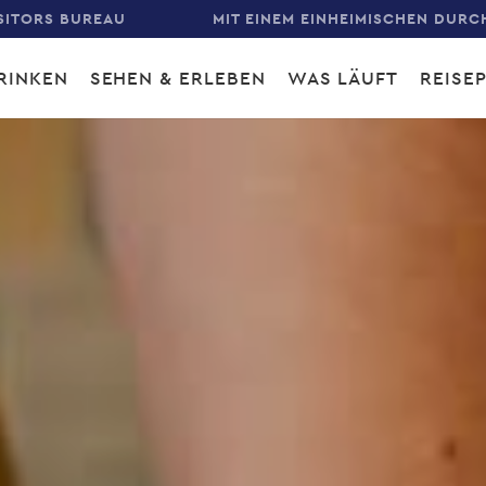
SITORS BUREAU
MIT EINEM EINHEIMISCHEN DURC
RINKEN
SEHEN & ERLEBEN
WAS LÄUFT
REISE
gation