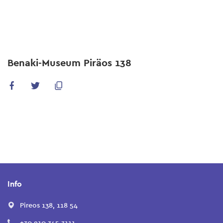
Skip
to
main
content
Benaki-Museum Piräos 138
Info
Pireos 138, 118 54
+30 210 345 3111