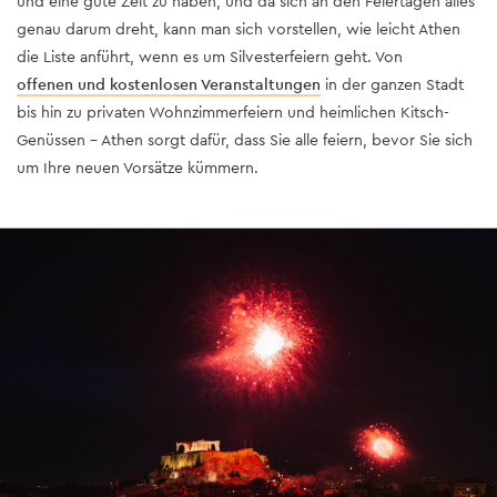
und eine gute Zeit zu haben, und da sich an den Feiertagen alles
genau darum dreht, kann man sich vorstellen, wie leicht Athen
die Liste anführt, wenn es um Silvesterfeiern geht. Von
offenen und kostenlosen Veranstaltungen
in der ganzen Stadt
bis hin zu privaten Wohnzimmerfeiern und heimlichen Kitsch-
Genüssen – Athen sorgt dafür, dass Sie alle feiern, bevor Sie sich
um Ihre neuen Vorsätze kümmern.