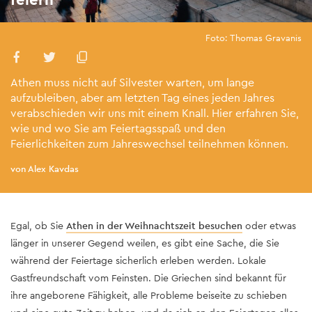
Foto: Thomas Gravanis
Athen muss nicht auf Silvester warten, um lange
aufzubleiben, aber am letzten Tag eines jeden Jahres
verabschieden wir uns mit einem Knall. Hier erfahren Sie,
wie und wo Sie am Feiertagsspaß und den
Feierlichkeiten zum Jahreswechsel teilnehmen können.
von Alex Kavdas
Egal, ob Sie
Athen in der Weihnachtszeit besuchen
oder etwas
länger in unserer Gegend weilen, es gibt eine Sache, die Sie
während der Feiertage sicherlich erleben werden. Lokale
Gastfreundschaft vom Feinsten. Die Griechen sind bekannt für
ihre angeborene Fähigkeit, alle Probleme beiseite zu schieben