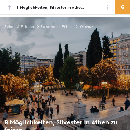
8 Möglichkeiten, Silvester in Athen zu feiern
Skip
to
main
Sehen & Erleben
Saisonaler Führer
Winter
content
8 Möglichkeiten, Silvester in Athen zu
feiern