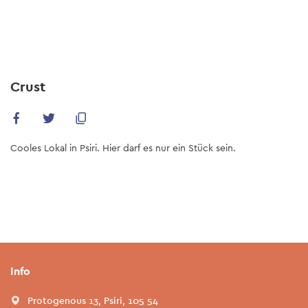
Skip
to
main
content
Crust
Cooles Lokal in Psiri. Hier darf es nur ein Stück sein.
Info
Protogenous 13, Psiri, 105 54