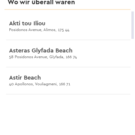
Wo wir überall waren
Akti tou Iliou
Posidonos Avenue, Alimos, 175 44
Asteras Glyfada Beach
58 Posidonos Avenue, Glyfada, 166 74
Astir Beach
40 Apollonos, Vouliagmeni, 166 71
Vouliagmeni-See
Vouliagmeni-See, Vouliagmeni, 166 71
Limanakia Vouliagmenis