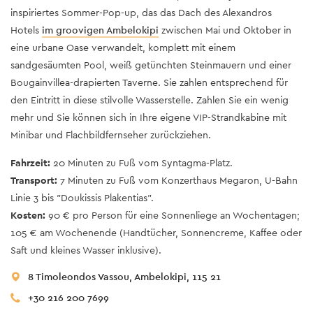
inspiriertes Sommer-Pop-up, das das Dach des Alexandros
Hotels
im groovigen Ambelokipi
zwischen Mai und Oktober in
eine urbane Oase verwandelt, komplett mit einem
sandgesäumten Pool, weiß getünchten Steinmauern und einer
Bougainvillea-drapierten Taverne. Sie zahlen entsprechend für
den Eintritt in diese stilvolle Wasserstelle. Zahlen Sie ein wenig
mehr und Sie können sich in Ihre eigene VIP-Strandkabine mit
Minibar und Flachbildfernseher zurückziehen.
Fahrzeit:
20 Minuten zu Fuß vom Syntagma-Platz.
Transport:
7 Minuten zu Fuß vom Konzerthaus Megaron, U-Bahn
Linie 3 bis "Doukissis Plakentias".
Kosten:
90 € pro Person für eine Sonnenliege an Wochentagen;
105 € am Wochenende (Handtücher, Sonnencreme, Kaffee oder
Saft und kleines Wasser inklusive).
8 Timoleondos Vassou, Ambelokipi, 115 21
+30 216 200 7699