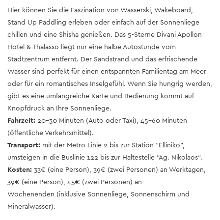
Hier können Sie die Faszination von Wasserski, Wakeboard,
Stand Up Paddling erleben oder einfach auf der Sonnenliege
chillen und eine Shisha genießen. Das 5-Sterne Divani Apollon
Hotel & Thalasso liegt nur eine halbe Autostunde vom
Stadtzentrum entfernt. Der Sandstrand und das erfrischende
Wasser sind perfekt für einen entspannten Familientag am Meer
oder für ein romantisches Inselgefühl. Wenn Sie hungrig werden,
gibt es eine umfangreiche Karte und Bedienung kommt auf
Knopfdruck an Ihre Sonnenliege.
Fahrzeit:
20-30 Minuten (Auto oder Taxi), 45-60 Minuten
(öffentliche Verkehrsmittel).
Transport:
mit der Metro Linie 2 bis zur Station “Elliniko”,
umsteigen in die Buslinie 122 bis zur Haltestelle “Ag. Nikolaos“.
Kosten:
33€ (eine Person), 39€ (zwei Personen) an Werktagen,
39€ (eine Person), 45€ (zwei Personen) an
Wochenenden (inklusive Sonnenliege, Sonnenschirm und
Mineralwasser).