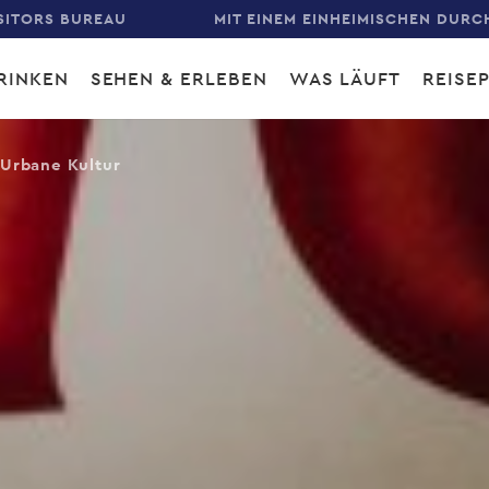
SITORS BUREAU
MIT EINEM EINHEIMISCHEN DURC
RINKEN
SEHEN & ERLEBEN
WAS LÄUFT
REISE
gation
Urbane Kultur