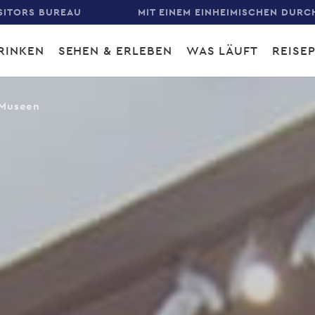
SITORS BUREAU
MIT EINEM EINHEIMISCHEN DURC
RINKEN
SEHEN & ERLEBEN
WAS LÄUFT
REISE
gation
Museen