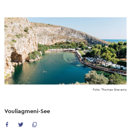
Skip
to
main
content
Foto: Thomas Gravanis
Vouliagmeni-See