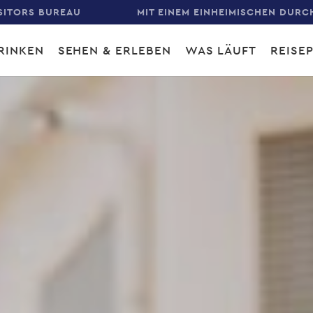
SITORS BUREAU
MIT EINEM EINHEIMISCHEN DURC
RINKEN
SEHEN & ERLEBEN
WAS LÄUFT
REISE
gation