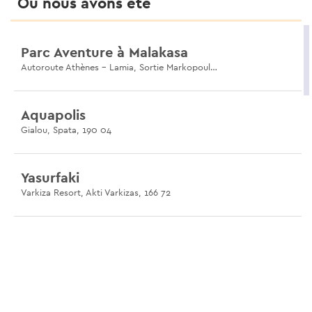
Où nous avons été
Parc Aventure à Malakasa
Autoroute Athènes - Lamia, Sortie Markopoulos, Malakasa 190 11
Aquapolis
Gialou, Spata, 190 04
Yasurfaki
Varkiza Resort, Akti Varkizas, 166 72
Musée des iIllusions
119 Ermou, Monastiraki, 105 55
The Mind Trap à Monastiraki