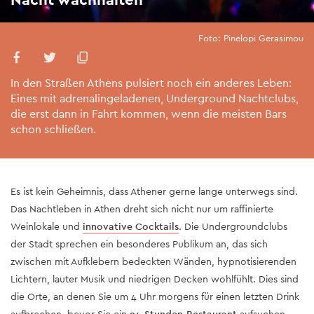
Foto: Pinelopi Gerasimou
In den Straßen Athens pulsiert noch ein anderes Leben:
Eines mit adrenalingeladenen, Underground Nachtclubs,
die erst dann in Fahrt kommen, wenn die meisten Bars
schon schließen.
Es ist kein Geheimnis, dass Athener gerne lange unterwegs sind.
Das Nachtleben in Athen dreht sich nicht nur um raffinierte
Weinlokale und
innovative Cocktails
. Die Undergroundclubs
der Stadt sprechen ein besonderes Publikum an, das sich
zwischen mit Aufklebern bedeckten Wänden, hypnotisierenden
Lichtern, lauter Musik und niedrigen Decken wohlfühlt. Dies sind
die Orte, an denen Sie um 4 Uhr morgens für einen letzten Drink