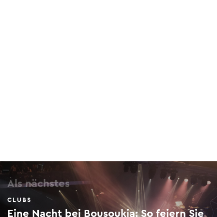
EKEI
23-25 Lekka, Historic Centre, 105 62
Skullbar
13 Lambrou Katsoni, Exarchia, 114 71
Als nächstes
CLUBS
Eine Nacht bei Bousoukia: So feiern Sie