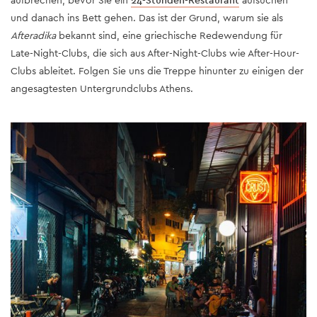
aufbrechen, bevor Sie ein
24-Stunden-Restaurant
aufsuchen
und danach ins Bett gehen. Das ist der Grund, warum sie als
Afteradika
bekannt sind, eine griechische Redewendung für
Late-Night-Clubs, die sich aus After-Night-Clubs wie After-Hour-
Clubs ableitet. Folgen Sie uns die Treppe hinunter zu einigen der
angesagtesten Untergrundclubs Athens.