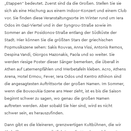
„Etappen“ bedeutet. Zuerst sind da die Großen. Stellen Sie sie
sich als eine Mischung aus einem Indoor-Konzert und einem Club
vor. Sie finden diese Veranstaltungsorte im Winter rund um Iera
Odos im Gazi-Viertel und in der Syngrou-Straße sowie im
Sommer an der Posidonos-Straße entlang der Südküste der
Stadt. Hier können Sie die größten Stars der griechischen
Popmusikszene sehen: Sakis Rouvas, Anna Vissi, Antonis Remos,
Despina Vandi, Giorgos Mazonakis, Paola und so weiter. Sie
werden riesige Poster dieser Sänger bemerken, die überall in
Athen auf Laternenpfählen und Werbetafeln kleben. Acro, Athens
Arena, Hotel Ermou, Fever, Iera Odos und Kentro Athinon sind
die angesagtesten Auftrittsorte der großen Namen. Im Sommer,
wenn die Bousoukia-Szene ans Meer zieht, ist es bis die Saison
beginnt schwer zu sagen, wo genau die großen Namen
auftreten werden. Aber sobald Sie hier sind, wird es nicht
schwer sein, es herauszufinden.
Dann gibt es die kleineren, grenzwertigen Kultbühnen, die wir