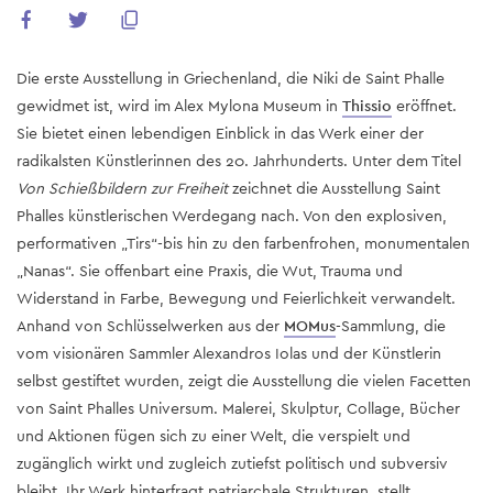
Die erste Ausstellung in Griechenland, die Niki de Saint Phalle
gewidmet ist, wird im Alex Mylona Museum in
Thissio
eröffnet.
Sie bietet einen lebendigen Einblick in das Werk einer der
radikalsten Künstlerinnen des 20. Jahrhunderts. Unter dem Titel
Von Schießbildern zur Freiheit
zeichnet die Ausstellung Saint
Phalles künstlerischen Werdegang nach. Von den explosiven,
performativen „Tirs“-bis hin zu den farbenfrohen, monumentalen
„Nanas“. Sie offenbart eine Praxis, die Wut, Trauma und
Widerstand in Farbe, Bewegung und Feierlichkeit verwandelt.
Anhand von Schlüsselwerken aus der
MOMus
-Sammlung, die
vom visionären Sammler Alexandros Iolas und der Künstlerin
selbst gestiftet wurden, zeigt die Ausstellung die vielen Facetten
von Saint Phalles Universum. Malerei, Skulptur, Collage, Bücher
und Aktionen fügen sich zu einer Welt, die verspielt und
zugänglich wirkt und zugleich zutiefst politisch und subversiv
bleibt. Ihr Werk hinterfragt patriarchale Strukturen, stellt