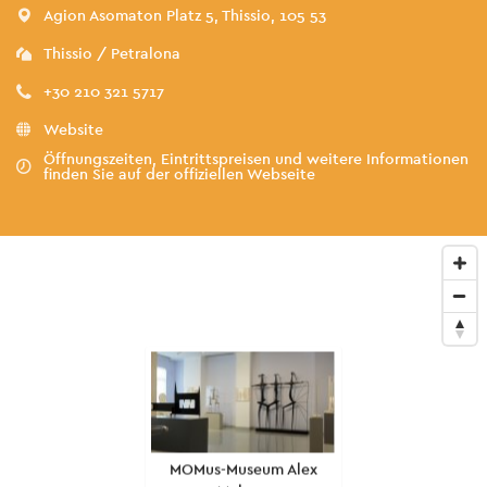
Agion Asomaton Platz 5, Thissio, 105 53
Thissio / Petralona
+30 210 321 5717
Website
Öffnungszeiten, Eintrittspreisen und weitere Informationen
finden Sie auf der offiziellen Webseite
MOMus-Museum Alex