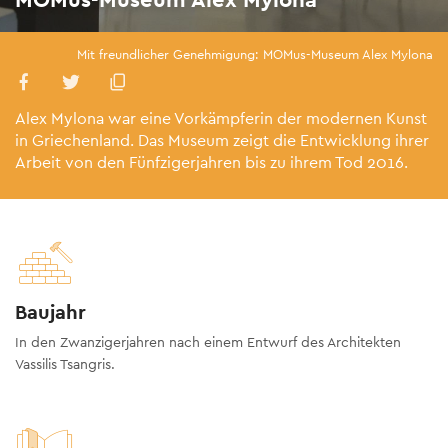
Mit freundlicher Genehmigung: MOMus-Museum Alex Mylona
Alex Mylona war eine Vorkämpferin der modernen Kunst
in Griechenland. Das Museum zeigt die Entwicklung ihrer
Arbeit von den Fünfzigerjahren bis zu ihrem Tod 2016.
Baujahr
In den Zwanzigerjahren nach einem Entwurf des Architekten
Vassilis Tsangris.