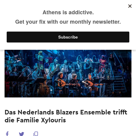
DE
Skip
to
main
WAS LÄUFT
Vergangene Events
content
Das Nederlands Blazers Ensemble trifft
die Familie Xylouris