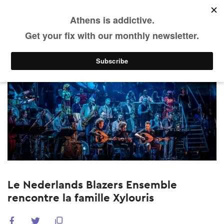
FR
Skip
to
main
Agenda
Événements précédents
content
Le Nederlands Blazers Ensemble
rencontre la famille Xylouris