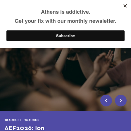
Skip
to
main
content
28 AUGUST - 29 AUGUST
AEF2026: Ion