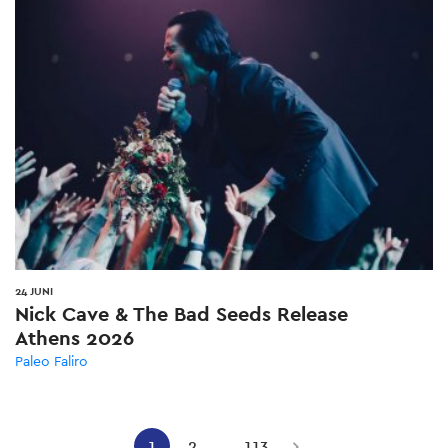
24 JUNI
Nick Cave & The Bad Seeds Release
Athens 2026
Paleo Faliro
Pagination
1
2
…
113