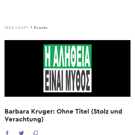
Skip
to
main
WAS LÄUFT
Events
content
Barbara Kruger: Ohne Titel (Stolz und
Verachtung)