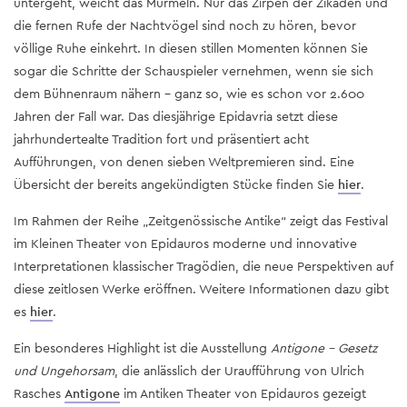
untergeht, weicht das Murmeln. Nur das Zirpen der Zikaden und
die fernen Rufe der Nachtvögel sind noch zu hören, bevor
völlige Ruhe einkehrt. In diesen stillen Momenten können Sie
sogar die Schritte der Schauspieler vernehmen, wenn sie sich
dem Bühnenraum nähern – ganz so, wie es schon vor 2.600
Jahren der Fall war. Das diesjährige Epidavria setzt diese
jahrhundertealte Tradition fort und präsentiert acht
Aufführungen, von denen sieben Weltpremieren sind. Eine
Übersicht der bereits angekündigten Stücke finden Sie
hier
.
Im Rahmen der Reihe „Zeitgenössische Antike“ zeigt das Festival
im Kleinen Theater von Epidauros moderne und innovative
Interpretationen klassischer Tragödien, die neue Perspektiven auf
diese zeitlosen Werke eröffnen. Weitere Informationen dazu gibt
es
hier
.
Ein besonderes Highlight ist die Ausstellung
Antigone – Gesetz
und Ungehorsam
, die anlässlich der Uraufführung von Ulrich
Rasches
Antigone
im Antiken Theater von Epidauros gezeigt