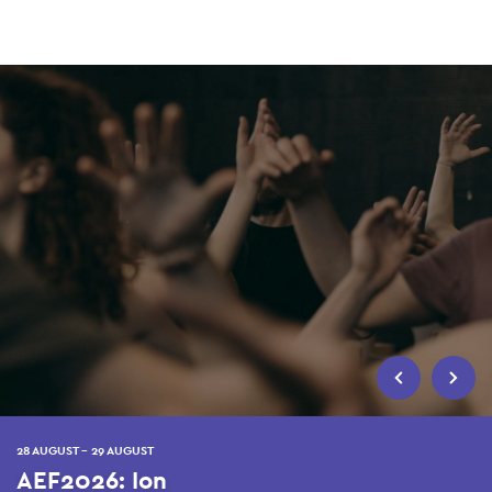
Skip
to
main
content
28 AUGUST - 29 AUGUST
AEF2026: Ion