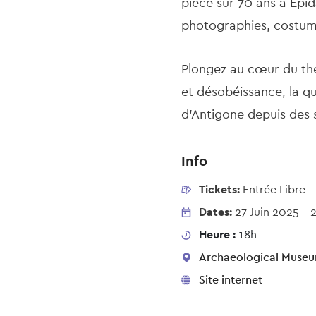
pièce sur 70 ans à Épid
photographies, costume
Plongez au cœur du thé
et désobéissance, la quê
d’Antigone depuis des s
Info
Tickets:
Entrée Libre
Dates:
27 Juin 2025
-
Heure :
18h
Archaeological Museum
Site internet