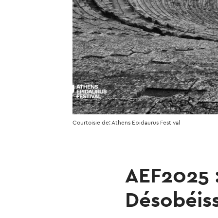
Courtoisie de: Athens Epidaurus Festival
AEF2025 :
Désobéis