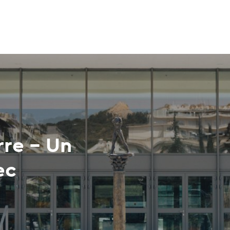
rre - Un
ec