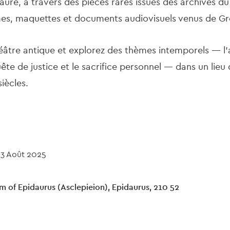
aure, à travers des pièces rares issues des archives du 
s, maquettes et documents audiovisuels venus de Grèc
âtre antique et explorez des thèmes intemporels — l’a
te de justice et le sacrifice personnel — dans un lieu qu
iècles.
23 Août 2025
 of Epidaurus (Asclepieion), Epidaurus, 210 52