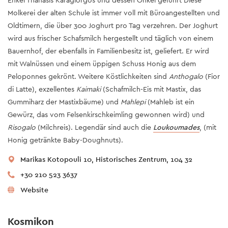
Molkerei der alten Schule ist immer voll mit Büroangestellten und
Oldtimern, die über 300 Joghurt pro Tag verzehren. Der Joghurt
wird aus frischer Schafsmilch hergestellt und täglich von einem
Bauernhof, der ebenfalls in Familienbesitz ist, geliefert. Er wird
mit Walnüssen und einem üppigen Schuss Honig aus dem
Peloponnes gekrönt. Weitere Köstlichkeiten sind
Anthogalo
(Fior
di Latte), exzellentes
Kaimaki
(Schafmilch-Eis mit Mastix, das
Gummiharz der Mastixbäume) und
Mahlepi
(Mahleb ist ein
Gewürz, das vom Felsenkirschkeimling gewonnen wird) und
Risogalo
(Milchreis). Legendär sind auch die
Loukoumades
, (mit
Honig getränkte Baby-Doughnuts).
Marikas Kotopouli 10, Historisches Zentrum, 104 32
+30 210 523 3637
Website
Kosmikon