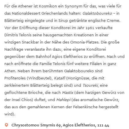
Für die Athener ist Kosmikon ein Synonym für das, was viele für
das Nationaldessert Griechenlands halten:
Galaktoboureko
- in
Blätterteig eingelegte und in Sirup getränkte englische Creme.
Vor der Eröffnung dieser Konditorei im Jahr 1961 verkaufte
Dimitris Telonis seine hausgemachten Kreationen in einer
winzigen Snackbar in der Nähe des Omonia-Platzes. Die große
Nachfrage veranlasste ihn dazu, eine eigene Konditorei
gegenüber dem Bahnhof Agios Eleftherios zu eröffnen. Nach und
nach eröffnete die Familie Telonis fünf weitere Filialen in ganz
Athen. Neben ihrem berühmten Galaktoboureko sind
Profiteroles (Windbeutel),
Kataifi
(Honignüsse, die mit
zerkleinertem Blätterteig belegt sind) und
Tsoureki
, eine
geflochtene Brioche, die nach
Mastix
(dem harzigen Gewürz von
der Insel Chios) duftet, und
Mahlepi
(das aromatische Gewürz,
das aus den gemahlenen Kernen der Felsenkirsche hergestellt
wird).
Chrysostomou Smyrnis 69, Agios Eleftherios, 111 44