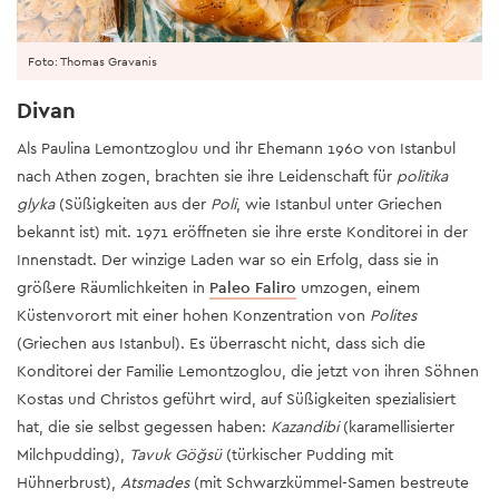
Foto: Thomas Gravanis
Divan
Als Paulina Lemontzoglou und ihr Ehemann 1960 von Istanbul
nach Athen zogen, brachten sie ihre Leidenschaft für
politika
glyka
(Süßigkeiten aus der
Poli
, wie Istanbul unter Griechen
bekannt ist) mit. 1971 eröffneten sie ihre erste Konditorei in der
Innenstadt. Der winzige Laden war so ein Erfolg, dass sie in
größere Räumlichkeiten in
Paleo Faliro
umzogen, einem
Küstenvorort mit einer hohen Konzentration von
Polites
(Griechen aus Istanbul). Es überrascht nicht, dass sich die
Konditorei der Familie Lemontzoglou, die jetzt von ihren Söhnen
Kostas und Christos geführt wird, auf Süßigkeiten spezialisiert
hat, die sie selbst gegessen haben:
Kazandibi
(karamellisierter
Milchpudding),
Tavuk Göğsü
(türkischer Pudding mit
Hühnerbrust),
Atsmades
(mit Schwarzkümmel-Samen bestreute