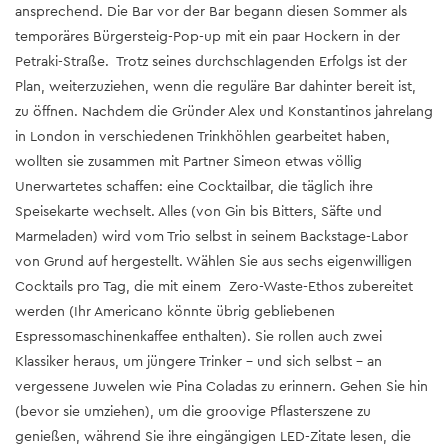
ansprechend. Die Bar vor der Bar begann diesen Sommer als
temporäres Bürgersteig-Pop-up mit ein paar Hockern in der
Petraki-Straße. Trotz seines durchschlagenden Erfolgs ist der
Plan, weiterzuziehen, wenn die reguläre Bar dahinter bereit ist,
zu öffnen. Nachdem die Gründer Alex und Konstantinos jahrelang
in London in verschiedenen Trinkhöhlen gearbeitet haben,
wollten sie zusammen mit Partner Simeon etwas völlig
Unerwartetes schaffen: eine Cocktailbar, die täglich ihre
Speisekarte wechselt. Alles (von Gin bis Bitters, Säfte und
Marmeladen) wird vom Trio selbst in seinem Backstage-Labor
von Grund auf hergestellt. Wählen Sie aus sechs eigenwilligen
Cocktails pro Tag, die mit einem Zero-Waste-Ethos zubereitet
werden (Ihr Americano könnte übrig gebliebenen
Espressomaschinenkaffee enthalten). Sie rollen auch zwei
Klassiker heraus, um jüngere Trinker - und sich selbst - an
vergessene Juwelen wie Pina Coladas zu erinnern. Gehen Sie hin
(bevor sie umziehen), um die groovige Pflasterszene zu
genießen, während Sie ihre eingängigen LED-Zitate lesen, die