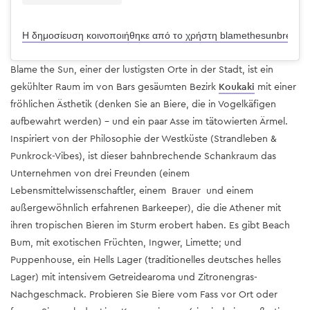
Η δημοσίευση κοινοποιήθηκε από το χρήστη blamethesunbrewin
Blame the Sun, einer der lustigsten Orte in der Stadt, ist ein
gekühlter Raum im von Bars gesäumten Bezirk
Koukaki
mit einer
fröhlichen Ästhetik (denken Sie an Biere, die in Vogelkäfigen
aufbewahrt werden) - und ein paar Asse im tätowierten Ärmel.
Inspiriert von der Philosophie der Westküste (Strandleben &
Punkrock-Vibes), ist dieser bahnbrechende Schankraum das
Unternehmen von drei Freunden (einem
Lebensmittelwissenschaftler, einem Brauer und einem
außergewöhnlich erfahrenen Barkeeper), die die Athener mit
ihren tropischen Bieren im Sturm erobert haben. Es gibt Beach
Bum, mit exotischen Früchten, Ingwer, Limette; und
Puppenhouse, ein Hells Lager (traditionelles deutsches helles
Lager) mit intensivem Getreidearoma und Zitronengras-
Nachgeschmack. Probieren Sie Biere vom Fass vor Ort oder