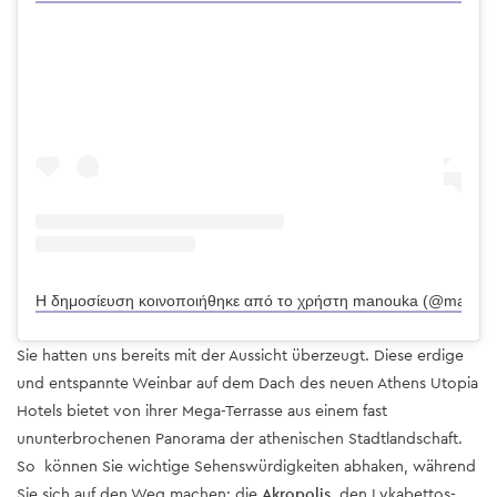
Η δημοσίευση κοινοποιήθηκε από το χρήστη manouka (@manou
Sie hatten uns bereits mit der Aussicht überzeugt. Diese erdige
und entspannte Weinbar auf dem Dach des neuen Athens Utopia
Hotels bietet von ihrer Mega-Terrasse aus einem fast
ununterbrochenen Panorama der athenischen Stadtlandschaft.
So können Sie wichtige Sehenswürdigkeiten abhaken, während
Sie sich auf den Weg machen: die
Akropolis
, den Lykabettos-