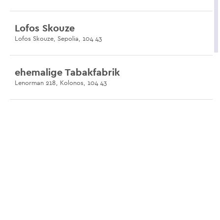
Lofos Skouze
Lofos Skouze, Sepolia, 104 43
ehemalige Tabakfabrik
Lenorman 218, Kolonos, 104 43
Städtisches Sportzentrum
Manitaki 46, Sepolia, 104 43
Die Akademie des Platon
Kratylou & Tripoleos, Akadimia Platonos, 104 42