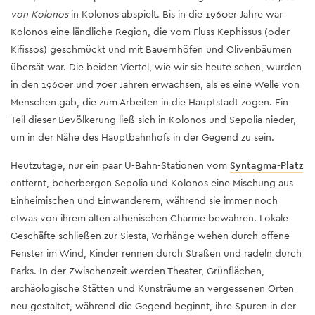
von Kolonos
in Kolonos abspielt. Bis in die 1960er Jahre war
Kolonos eine ländliche Region, die vom Fluss Kephissus (oder
Kifissos) geschmückt und mit Bauernhöfen und Olivenbäumen
übersät war. Die beiden Viertel, wie wir sie heute sehen, wurden
in den 1960er und 70er Jahren erwachsen, als es eine Welle von
Menschen gab, die zum Arbeiten in die Hauptstadt zogen. Ein
Teil dieser Bevölkerung ließ sich in Kolonos und Sepolia nieder,
um in der Nähe des Hauptbahnhofs in der Gegend zu sein.
Heutzutage, nur ein paar U-Bahn-Stationen vom
Syntagma-Platz
entfernt, beherbergen Sepolia und Kolonos eine Mischung aus
Einheimischen und Einwanderern, während sie immer noch
etwas von ihrem alten athenischen Charme bewahren. Lokale
Geschäfte schließen zur Siesta, Vorhänge wehen durch offene
Fenster im Wind, Kinder rennen durch Straßen und radeln durch
Parks. In der Zwischenzeit werden Theater, Grünflächen,
archäologische Stätten und Kunsträume an vergessenen Orten
neu gestaltet, während die Gegend beginnt, ihre Spuren in der