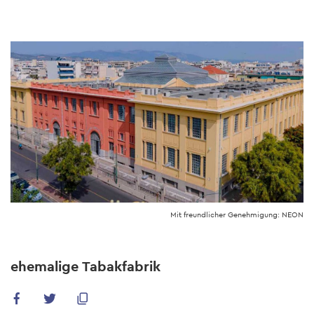
Skip
to
main
content
Mit freundlicher Genehmigung: NEON
ehemalige Tabakfabrik