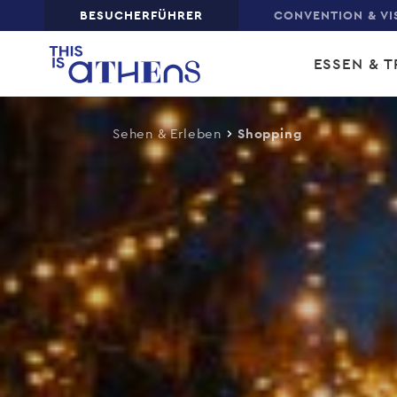
Top
BESUCHERFÜHRER
CONVENTION & VI
Skip
Main
to
ESSEN & T
main
navi
content
Sehen & Erleben
Shopping