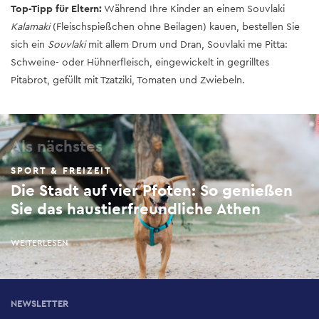
Top-Tipp für Eltern:
Während Ihre Kinder an einem Souvlaki
Kalamaki
(Fleischspießchen ohne Beilagen) kauen, bestellen Sie
sich ein
Souvlaki
mit allem Drum und Dran, Souvlaki me Pitta:
Schweine- oder Hühnerfleisch, eingewickelt in gegrilltes
Pitabrot, gefüllt mit Tzatziki, Tomaten und Zwiebeln.
Als nächstes
SPORT & FREIZEIT
Die Stadt auf vier Pfoten: So genießen
Sie das haustierfreundliche Athen
WEITERLESEN
NEWSLETTER