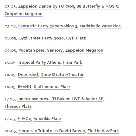
03.05,
Zappeion Dance by FOR303, 88 Butterfly & MOS 3
,
Zappeion Megaron
03.05,
Fantastic Party @ Varvakios 3
,
Markthalle Varvakios
08.05,
Gyzi Street Party 2026
,
Gyzi Platz
09.05,
Yucatan pres. Sensory
,
Zappeion Megaron
15.05,
Tropical Party Athens
,
Ilisia Park
16.05,
Deer Islnd
,
Dora-Stratou-Theater
16.05,
IMANU
,
Klafthmonos Platz
17.05,
Innersense pres. LTJ Bukem LIVE & Junior SP
,
Theseus Platz
17.05,
E=MC2
,
Amerikis Platz
20.05,
Heroes: A Tribute to David Bowie
,
Eleftherias-Park