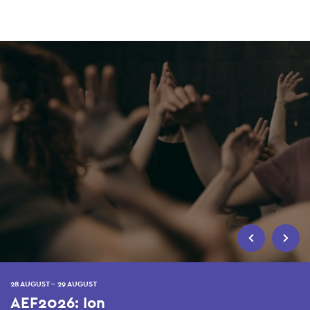
Skip
to
main
content
28 AUGUST - 29 AUGUST
AEF2026: Ion