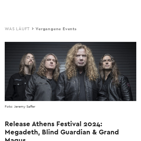
Skip
to
main
WAS LÄUFT
Vergangene Events
content
Foto: Jeremy Saffer
Release Athens Festival 2024:
Megadeth, Blind Guardian & Grand
Magus