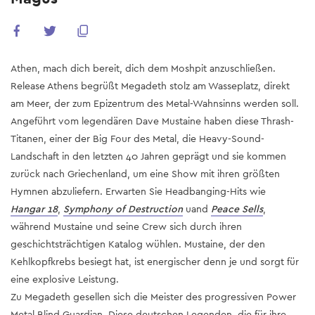
Athen, mach dich bereit, dich dem Moshpit anzuschließen.
Release Athens begrüßt Megadeth stolz am Wasseplatz, direkt
am Meer, der zum Epizentrum des Metal-Wahnsinns werden soll.
Angeführt vom legendären Dave Mustaine haben diese Thrash-
Titanen, einer der Big Four des Metal, die Heavy-Sound-
Landschaft in den letzten 40 Jahren geprägt und sie kommen
zurück nach Griechenland, um eine Show mit ihren größten
Hymnen abzuliefern. Erwarten Sie Headbanging-Hits wie
Hangar 18
,
Symphony of Destruction
uand
Peace Sells
,
während Mustaine und seine Crew sich durch ihren
geschichtsträchtigen Katalog wühlen. Mustaine, der den
Kehlkopfkrebs besiegt hat, ist energischer denn je und sorgt für
eine explosive Leistung.
Zu Megadeth gesellen sich die Meister des progressiven Power
Metal Blind Guardian. Diese deutschen Legenden, die für ihre