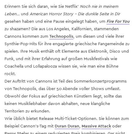
Erinnern Sie sich daran, wie Sie Netflix'
Noch nie in meinem
Leben…
und
American Horror Story – Die dunkle Seite in Dir
gesehen haben und eine Pause eingelegt haben, um
Fire For You
zu shazamen? Die aus Los Angeles, Kalifornien, stammenden
Cannons kommen zum
Technopolis
, um diesen und viele ihrer
Synthie-Pop-Hits für ihre engagierte griechische Fangemeinde zu
spielen. Ihre Musik enthält oft Elemente aus Elektronik, Disco und
Funk, und mit ihrer Erfahrung auf großen Musikfestivals wie
Coachella und Lollapalooza wissen sie, wie man eine Bühne
rockt.
Der Auftritt von Cannons ist Teil des Sommerkonzertprogramms
von Technopolis, das über 50 Abende voller Shows umfasst.
Obwohl der Fokus auf griechischen Künstlern liegt, sollte das
keinen Musikliebhaber davon abhalten, neue klangliche
Territorien zu erkunden.
Wie üblich bietet Release Multi-Ticket-Optionen. Sie können zum
Beispiel Cannon's-Tag mit
Duran Duran
,
Massive Attack
oder
Parov Stelar
zu einem reduzierten Preis kombinieren. Gar nicht