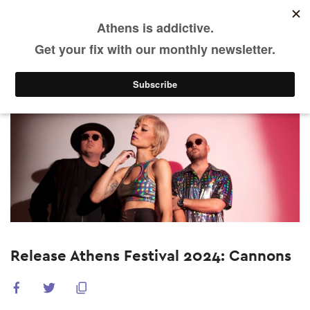
Skip
to
main
WAS LÄUFT
Vergangene Events
content
Release Athens Festival 2024: Cannons