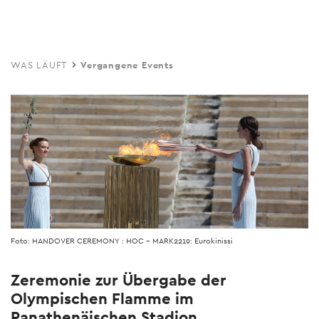
Skip
to
main
WAS LÄUFT
Vergangene Events
content
Foto: HANDOVER CEREMONY : HOC - MARK2219: Eurokinissi
Zeremonie zur Übergabe der
Olympischen Flamme im
Panathenäischen Stadion