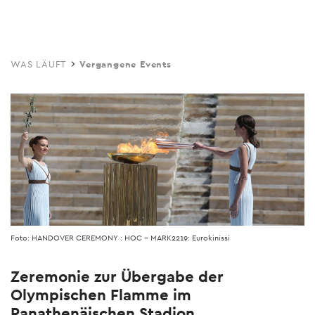
Skip
to
main
WAS LÄUFT
Vergangene Events
content
Foto: HANDOVER CEREMONY : HOC - MARK2219: Eurokinissi
Zeremonie zur Übergabe der
Olympischen Flamme im
Panathenäischen Stadion