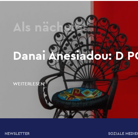
Als nächstes
Danai Anesiadou: D 
WEITERLESEN
NEWSLETTER
SOZIALE MEDIE