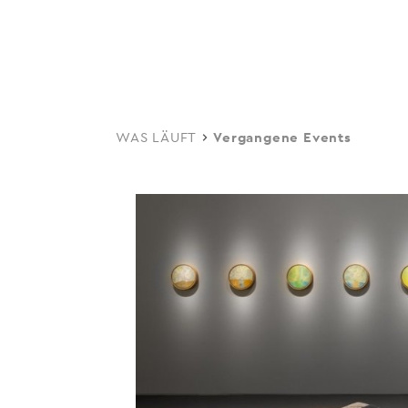
navi
Skip
to
main
content
WAS LÄUFT
Vergangene Events