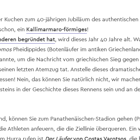
 Kuchen zum 40-jährigen Jubiläum des authentischen
schon, ein
Kallimarmaro-förmiges
!
anderen begründet hat
, wird dieses Jahr 40 Jahre alt. 
omos
Pheidippides (Botenläufer im antiken Griechenland
nnte, um die Nachricht vom griechischen Sieg gegen 
seinen letzten Atemzug tat. Anstelle dieses dramatisc
 essen! Nein, das können Sie natürlich nicht, wir mache
nsteins in der Geschichte dieses Rennens sein und an de
ind, können Sie zum Panathenäischen-Stadion gehen (Pr
die Athleten anfeuern, die die Ziellinie überqueren. Ein 
m Hurra rufen ist
Der Läufer
von Costas Varotsos
, die