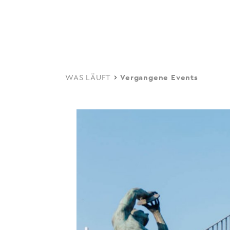
navi
Skip
to
main
content
WAS LÄUFT
Vergangene Events