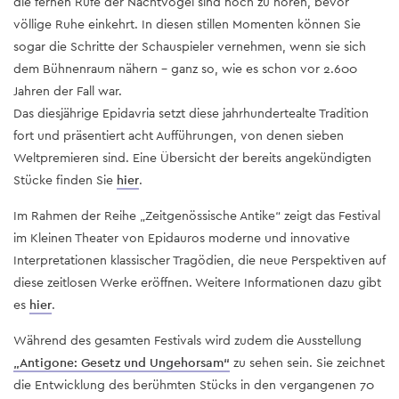
die fernen Rufe der Nachtvögel sind noch zu hören, bevor
völlige Ruhe einkehrt. In diesen stillen Momenten können Sie
sogar die Schritte der Schauspieler vernehmen, wenn sie sich
dem Bühnenraum nähern – ganz so, wie es schon vor 2.600
Jahren der Fall war.
Das diesjährige Epidavria setzt diese jahrhundertealte Tradition
fort und präsentiert acht Aufführungen, von denen sieben
Weltpremieren sind. Eine Übersicht der bereits angekündigten
Stücke finden Sie
hier
.
Im Rahmen der Reihe „Zeitgenössische Antike“ zeigt das Festival
im Kleinen Theater von Epidauros moderne und innovative
Interpretationen klassischer Tragödien, die neue Perspektiven auf
diese zeitlosen Werke eröffnen. Weitere Informationen dazu gibt
es
hier
.
Während des gesamten Festivals wird zudem die Ausstellung
„Antigone: Gesetz und Ungehorsam“
zu sehen sein. Sie zeichnet
die Entwicklung des berühmten Stücks in den vergangenen 70