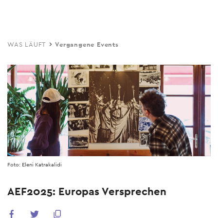
Skip
to
main
WAS LÄUFT
Vergangene Events
content
Foto: Eleni Katrakalidi
AEF2025: Europas Versprechen