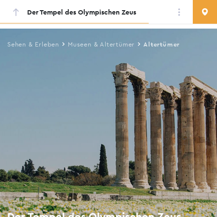
Der Tempel des Olympischen Zeus
Skip
to
main
Sehen & Erleben
Museen & Altertümer
Altertümer
content
Der Tempel des Olympischen Zeus