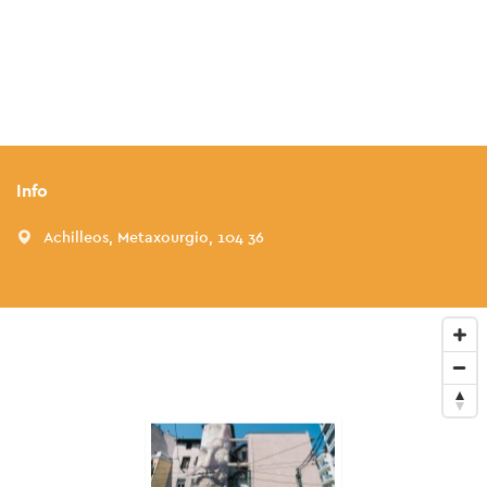
Info
Achilleos, Metaxourgio, 104 36