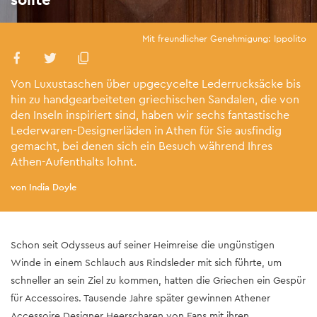
Mit freundlicher Genehmigung: Ippolito
Von Luxustaschen über upgecycelte Lederrucksäcke bis
hin zu handgearbeiteten griechischen Sandalen, die von
den Inseln inspiriert sind, haben wir sechs fantastische
Lederwaren-Designerläden in Athen für Sie ausfindig
gemacht, bei denen sich ein Besuch während Ihres
Athen-Aufenthalts lohnt.
von India Doyle
Schon seit Odysseus auf seiner Heimreise die ungünstigen
Winde in einem Schlauch aus Rindsleder mit sich führte, um
schneller an sein Ziel zu kommen, hatten die Griechen ein Gespür
für Accessoires. Tausende Jahre später gewinnen Athener
Accessoire Designer Heerscharen von Fans mit ihren