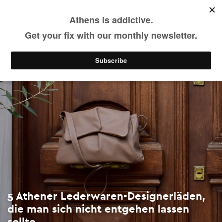
5 Athener Lederwaren-Designerläden, die man sich nicht entgehen lassen sollte
Skip
to
main
Sehen & Erleben
Shopping
content
5 Athener Lederwaren-Designerläden,
die man sich nicht entgehen lassen
sollte