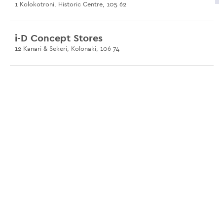
1 Kolokotroni, Historic Centre, 105 62
i-D Concept Stores
12 Kanari & Sekeri, Kolonaki, 106 74
Redo
Asklipiou 67, Exarchia, 106 80
True Story
Makrigianni 33, Koukaki, 117 42
Silyra
184 Patision Avenue, Kypseli, 112 57