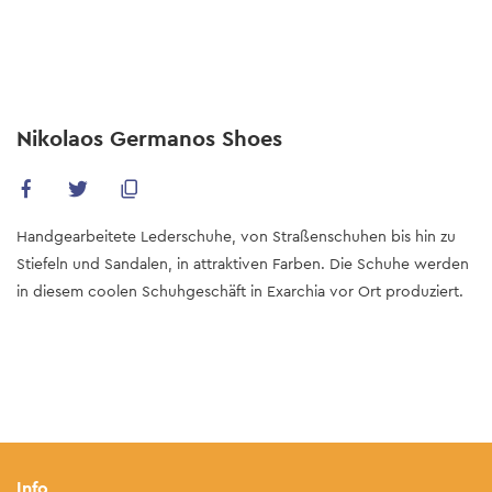
Skip
to
main
content
Nikolaos Germanos Shoes
Handgearbeitete Lederschuhe, von Straßenschuhen bis hin zu
Stiefeln und Sandalen, in attraktiven Farben. Die Schuhe werden
in diesem coolen Schuhgeschäft in Exarchia vor Ort produziert.
Info