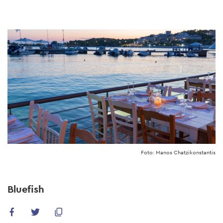
Skip
to
main
content
Foto: Manos Chatzikonstantis
Bluefish