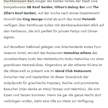
Dachterrassen-Bars
einiger der besten Hotels der Stadt (wie
beispielsweise
GB Roof Garden
,
Hilton’s Galaxy Bar
und
The
Ziller’s Roof Garden
). Auf der Suche nach etwas Dezenterem?
Sowohl das
King George
-Hotel
als auch das Hotel
Perianth
verfügen über Penthouse Suiten mit atemberaubendem Blick auf
den Parthenon, die sich perfekt für private Partys und Dinner
eignen.
Auf derselben Halbinsel gelegen wie Griechenlands erstes Four
Seasons Hotel, serviert das Restaurant
Matsuhisa Athens
das
unverkennbare Sushi des Meisterkochs Nobu Matsuhisa vor einer
grandiosen Meereskulisse. Nirgendwo an der Athener Riviera ist
die Glitzerwelt so präsent wie im
Island Club Restaurant
.
Zwischen Mai und September ist dieser Strandclub der
Anlaufpunkt für griechische Popstars, Reiche und prominente
Besucher (man denke an Meryl Streep und Valentino), die zum
Essen und Tanzen kommen. Wenn Sie gar die ganze Nacht dort
verbringen wollen, steht eine Villa zur Miete zur Verfügung.