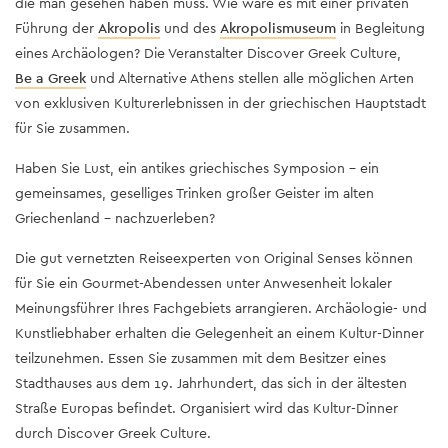
die man gesehen haben muss. Wie wäre es mit einer privaten
Führung der
Akropolis
und des
Akropolismuseum
in Begleitung
eines Archäologen? Die Veranstalter
Discover Greek Culture,
Be a Greek
und
Alternative Athens
stellen alle möglichen Arten
von exklusiven Kulturerlebnissen in der griechischen Hauptstadt
für Sie zusammen.
Haben Sie Lust, ein antikes griechisches Symposion – ein
gemeinsames, geselliges Trinken großer Geister im alten
Griechenland – nachzuerleben?
Die gut vernetzten Reiseexperten von Original Senses können
für Sie ein Gourmet-Abendessen unter Anwesenheit lokaler
Meinungsführer Ihres Fachgebiets arrangieren. Archäologie- und
Kunstliebhaber erhalten die Gelegenheit an einem Kultur-Dinner
teilzunehmen. Essen Sie zusammen mit dem Besitzer eines
Stadthauses aus dem 19. Jahrhundert, das sich in der ältesten
Straße Europas befindet. Organisiert wird das Kultur-Dinner
durch Discover Greek Culture.