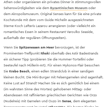
Athen oder organisieren ein privates Dinner in stimmungsvollen
Sehenswürdigkeiten wie dem
Byzantinischen Museum
oder
dem Akropolismuseum. Original Senses kann für Sie eine private
Kochstunde mit dem vom Guide Michelin ausgezeichneten
Sterne-Koch Lefteris Lazarou arrangieren (oder vielleicht ein
romantisches Essen in seinem Restaurant Varoulko Seaside,
außerhalb der regulären Öffnungszeiten).
Wenn Sie
Spitzenessen am Meer
bevorzugen, ist der
Prominenten-Treffpunkt
Ithaki
oberhalb des Astir Badestrands
ein sicherer Tipp (probieren Sie die Hummer-Tortellini oder
Seeteufel nach Müllerin-Art). Für einen Mykonos-Flair besuchen
Sie
Krabo Beach
, einen edlen Strandclub in einer sandigen
kleinen Bucht. Die Mini-Burger mit Felsengarnelen sind sagenhaft.
Keine Lust auf Strand? Machen Sie es sich gemütlich bei einem
(im wahrsten Sinne des Wortes) gehobenen Mittag- oder
Abendessen mit raffinierten griechischen Gerichten wie Orzo
(Nudelreis) mit Garnelen und Ouzo im
Sense
, dem eleganten