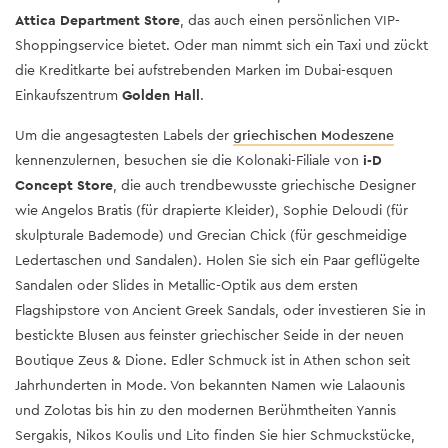
Attica Department Store
, das auch einen persönlichen VIP-
Shoppingservice bietet. Oder man nimmt sich ein Taxi und zückt
die Kreditkarte bei aufstrebenden Marken im Dubai-esquen
Einkaufszentrum
Golden Hall
.
Um die angesagtesten Labels der
griechischen Modeszene
kennenzulernen, besuchen sie die Kolonaki-Filiale von
i-D
Concept Store
, die auch trendbewusste griechische Designer
wie Angelos Bratis (für drapierte Kleider), Sophie Deloudi (für
skulpturale Bademode) und Grecian Chick (für geschmeidige
Ledertaschen und Sandalen). Holen Sie sich ein Paar geflügelte
Sandalen oder Slides in Metallic-Optik aus dem ersten
Flagshipstore von Ancient Greek Sandals, oder investieren Sie in
bestickte Blusen aus feinster griechischer Seide in der neuen
Boutique Zeus & Dione. Edler Schmuck ist in Athen schon seit
Jahrhunderten in Mode. Von bekannten Namen wie Lalaounis
und Zolotas bis hin zu den modernen Berühmtheiten Yannis
Sergakis, Nikos Koulis und Lito finden Sie hier Schmuckstücke,