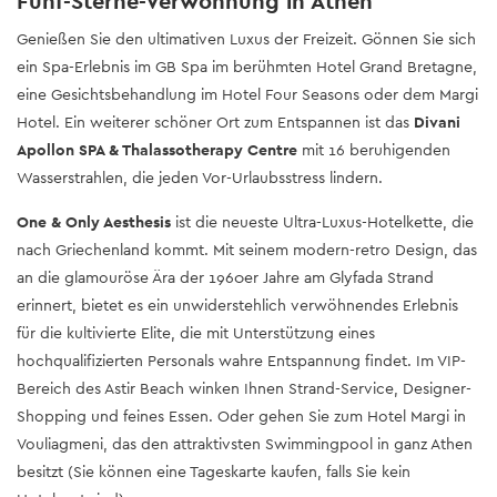
Fünf-Sterne-Verwöhnung in Athen
Genießen Sie den ultimativen Luxus der Freizeit. Gönnen Sie sich
ein Spa-Erlebnis im
GB Spa im berühmten Hotel Grand Bretagne,
eine Gesichtsbehandlung im Hotel Four Seasons oder dem Margi
Hotel. Ein weiterer schöner Ort zum Entspannen ist das
Divani
Apollon SPA & Thalassotherapy Centre
mit 16 beruhigenden
Wasserstrahlen, die jeden Vor-Urlaubsstress lindern.
One & Only Aesthesis
ist die neueste Ultra-Luxus-Hotelkette, die
nach Griechenland kommt. Mit seinem modern-retro Design, das
an die glamouröse Ära der 1960er Jahre am Glyfada Strand
erinnert, bietet es ein unwiderstehlich verwöhnendes Erlebnis
für die kultivierte Elite, die mit Unterstützung eines
hochqualifizierten Personals wahre Entspannung findet.
Im VIP-
Bereich des Astir Beach winken Ihnen Strand-Service, Designer-
Shopping und feines Essen. Oder gehen Sie zum Hotel Margi in
Vouliagmeni, das den attraktivsten Swimmingpool in ganz Athen
besitzt (Sie können eine Tageskarte kaufen, falls Sie kein