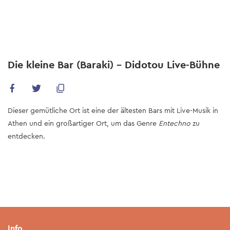
Skip
to
main
content
Die kleine Bar (Baraki) - Didotou Live-Bühne
Dieser gemütliche Ort ist eine der ältesten Bars mit Live-Musik in
Athen und ein großartiger Ort, um das Genre
Entechno
zu
entdecken.
Info