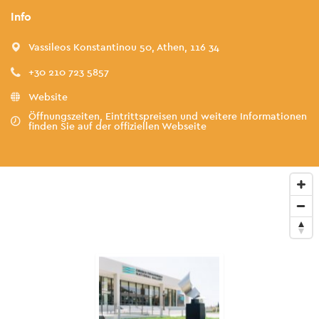
Info
Vassileos Konstantinou 50, Athen, 116 34
+30 210 723 5857
Website
Öffnungszeiten, Eintrittspreisen und weitere Informationen
finden Sie auf der offiziellen Webseite