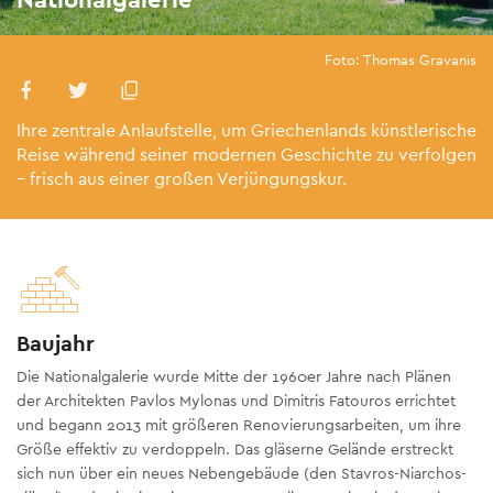
Foto: Thomas Gravanis
Ihre zentrale Anlaufstelle, um Griechenlands künstlerische
Reise während seiner modernen Geschichte zu verfolgen
– frisch aus einer großen Verjüngungskur.
Baujahr
Die Nationalgalerie wurde Mitte der 1960er Jahre nach Plänen
der Architekten Pavlos Mylonas und Dimitris Fatouros errichtet
und begann 2013 mit größeren Renovierungsarbeiten, um ihre
Größe effektiv zu verdoppeln. Das gläserne Gelände erstreckt
sich nun über ein neues Nebengebäude (den Stavros-Niarchos-