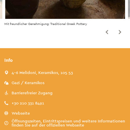
Mit freundlicher Genehmigung: Traditional Greek Pottery
Info
4-6 Melidoni, Keramikos, 105 53
Gazi / Keramikos
Barrierefreier Zugang
+30 210 331 8491
Webseite
Öffnungszeiten, Eintrittspreisen und weitere Informationen
finden Sie auf der offiziellen Webseite