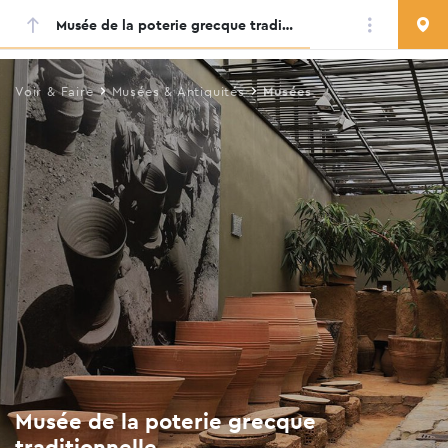
Musée de la poterie grecque traditionnelle
Skip
to
main
Voir & Faire
Musées & Antiquités
Musées
content
Musée de la poterie grecque
traditionnelle