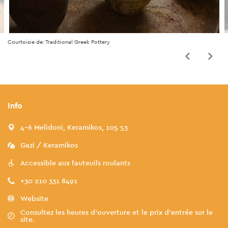
Courtoisie de: Traditional Greek Pottery
Info
4-6 Melidoni, Keramikos, 105 53
Gazi / Keramikos
Accessible aux fauteuils roulants
+30 210 331 8491
Website
Consultez les heures d'ouverture et le prix d'entrée sur le
site.