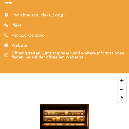
Info
Frynichou 16B, Plaka, 105 58
Plaka
+30 210 371 3000
Website
Öffnungszeiten, Eintrittspreisen und weitere Informationen
finden Sie auf der offiziellen Webseite