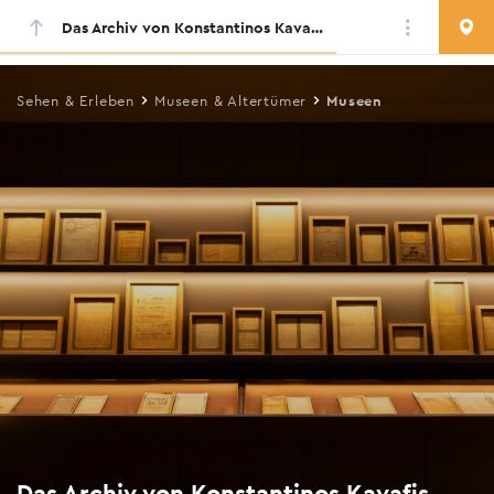
Das Archiv von Konstantinos Kavafis
Skip
to
main
Sehen & Erleben
Museen & Altertümer
Museen
content
Das Archiv von Konstantinos Kavafis