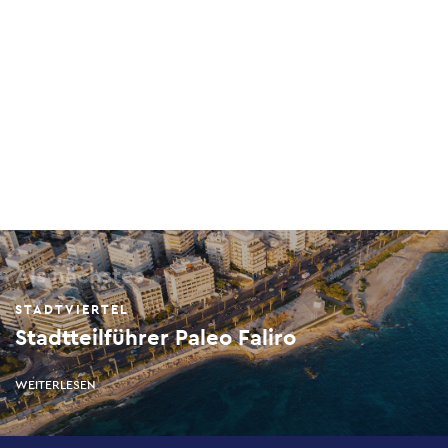
Als nächstes
STADTVIERTEL
Stadtteilführer Paleo Faliro
WEITERLESEN