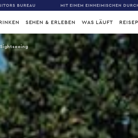
SITORS BUREAU
MIT EINEM EINHEIMISCHEN DURC
RINKEN
SEHEN & ERLEBEN
WAS LÄUFT
REISE
gation
Sightseeing